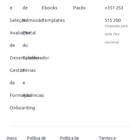
e
de
Ebooks
Packs
+351 253
Seleção
Admissão
Templates
515 200
Chamada para
Avaliação
Portal
rede fixa
nacional
de
do
Desempenho
Colaborador
Gestão
Férias
da
e
Formação
Ausências
Onboarding
|
|
|
Aviso
Política de
Política de
Termos e