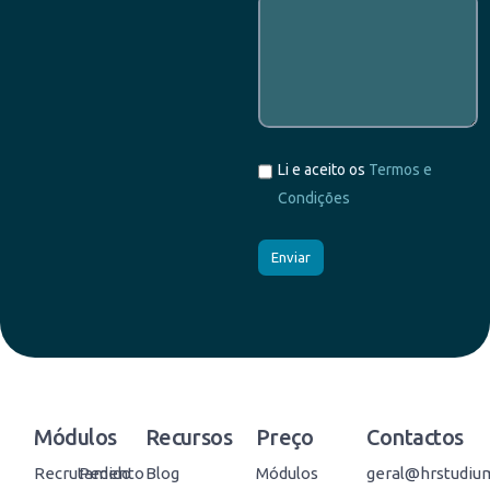
Li e aceito os
Termos e
Condições
Módulos
Recursos
Preço
Contactos
Recrutamento
Pedido
Blog
Módulos
geral@hrstudiu