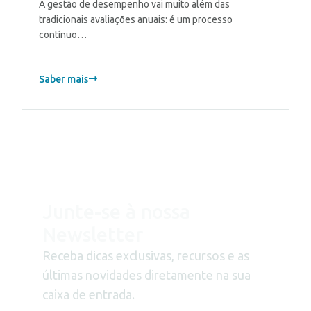
A gestão de desempenho vai muito além das
tradicionais avaliações anuais: é um processo
contínuo…
Saber mais
Junte-se à nossa
Newsletter
Receba dicas exclusivas, recursos e as
últimas novidades diretamente na sua
caixa de entrada.