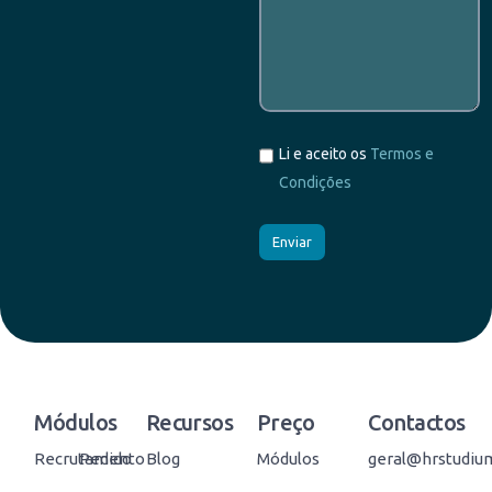
Li e aceito os
Termos e
Condições
Módulos
Recursos
Preço
Contactos
Recrutamento
Pedido
Blog
Módulos
geral@hrstudiu