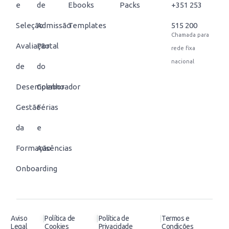
e
de
Ebooks
Packs
+351 253
Seleção
Admissão
Templates
515 200
Chamada para
Avaliação
Portal
rede fixa
nacional
de
do
Desempenho
Colaborador
Gestão
Férias
da
e
Formação
Ausências
Onboarding
|
|
|
Aviso
Política de
Política de
Termos e
Legal
Cookies
Privacidade
Condições