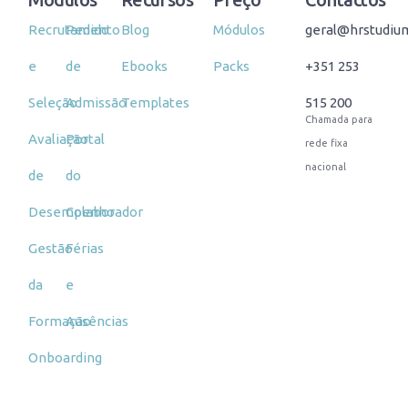
Recrutamento
Pedido
Blog
Módulos
geral@hrstudiu
e
de
Ebooks
Packs
+351 253
Seleção
Admissão
Templates
515 200
Chamada para
Avaliação
Portal
rede fixa
nacional
de
do
Desempenho
Colaborador
Gestão
Férias
da
e
Formação
Ausências
Onboarding