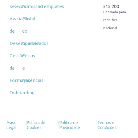
Seleção
Admissão
Templates
515 200
Chamada para
Avaliação
Portal
rede fixa
nacional
de
do
Desempenho
Colaborador
Gestão
Férias
da
e
Formação
Ausências
Onboarding
|
|
|
Aviso
Política de
Política de
Termos e
Legal
Cookies
Privacidade
Condições