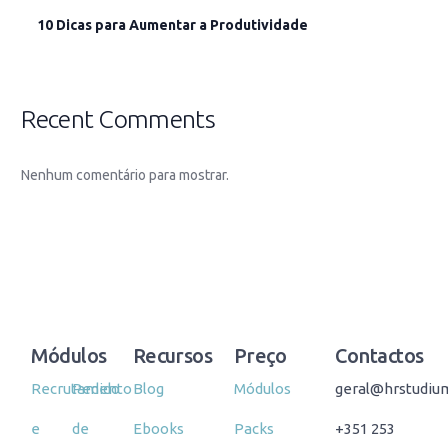
10 Dicas para Aumentar a Produtividade
Recent Comments
Nenhum comentário para mostrar.
Módulos
Recursos
Preço
Contactos
Recrutamento
Pedido
Blog
Módulos
geral@hrstudiu
e
de
Ebooks
Packs
+351 253