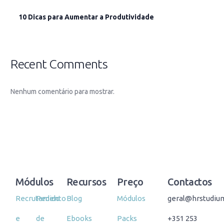
10 Dicas para Aumentar a Produtividade
Recent Comments
Nenhum comentário para mostrar.
Módulos
Recursos
Preço
Contactos
Recrutamento
Pedido
Blog
Módulos
geral@hrstudiu
e
de
Ebooks
Packs
+351 253