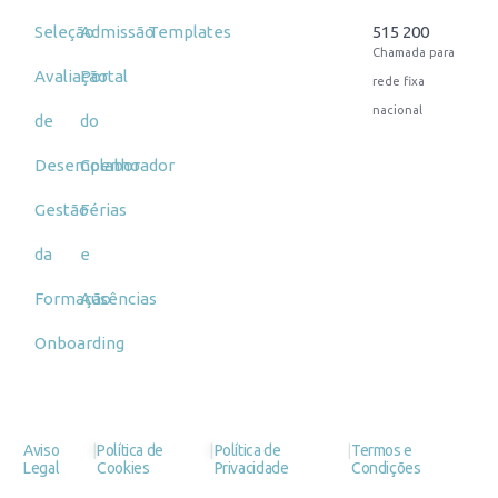
Seleção
Admissão
Templates
515 200
Chamada para
Avaliação
Portal
rede fixa
nacional
de
do
Desempenho
Colaborador
Gestão
Férias
da
e
Formação
Ausências
Onboarding
|
|
|
Aviso
Política de
Política de
Termos e
Legal
Cookies
Privacidade
Condições