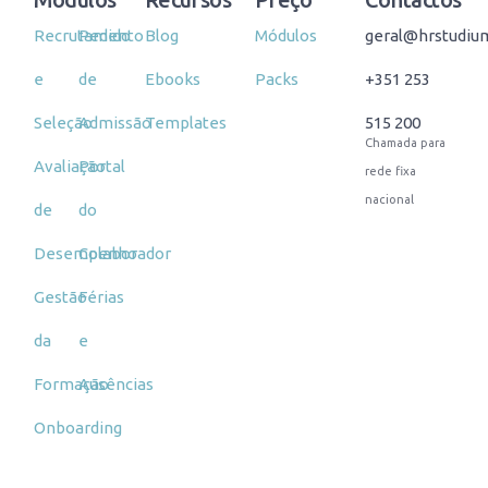
Recrutamento
Pedido
Blog
Módulos
geral@hrstudiu
e
de
Ebooks
Packs
+351 253
Seleção
Admissão
Templates
515 200
Chamada para
Avaliação
Portal
rede fixa
nacional
de
do
Desempenho
Colaborador
Gestão
Férias
da
e
Formação
Ausências
Onboarding