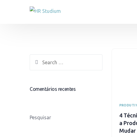
Gestão de Talentos
Gestão Opera
Recrutamento e Seleção
Portal do Colab
Onboarding
Pedido de admi
Gestão de Formações
Férias e Ausênci
Comentários recentes
Avaliação de Desempenho
Gestão de Even
PRODUTI
4 Técn
Pesquisar
a Prod
Mudar 