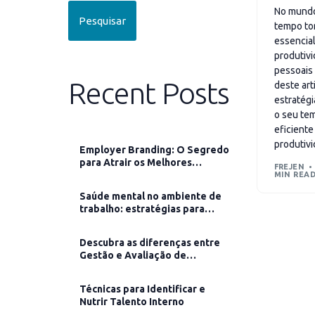
No mundo 
Pesquisar
tempo to
essencial
produtivi
pessoais 
Recent Posts
deste ar
estratég
o seu te
eficiente
produtivi
Employer Branding: O Segredo
para Atrair os Melhores
FREJEN
Colaboradores
MIN REA
Saúde mental no ambiente de
trabalho: estratégias para
promover o bem-estar
Descubra as diferenças entre
Gestão e Avaliação de
Desempenho
Técnicas para Identificar e
Nutrir Talento Interno