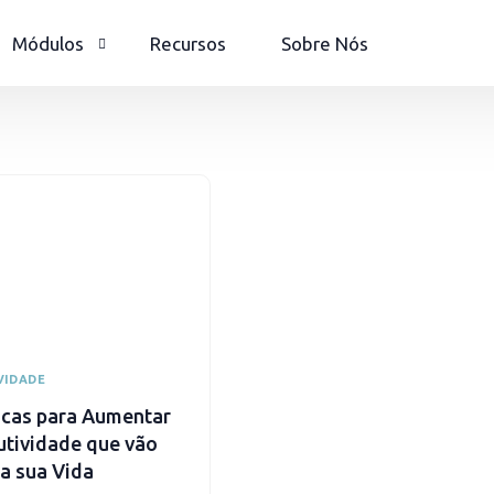
Módulos
Recursos
Sobre Nós
cional
orador
ssão
as
tos
VIDADE
icas para Aumentar
utividade que vão
a sua Vida