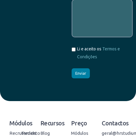
Li e aceito os
Termos e
Condições
Módulos
Recursos
Preço
Contactos
Recrutamento
Pedido
Blog
Módulos
geral@hrstudiu