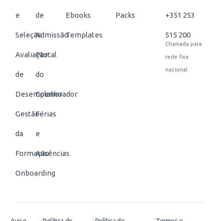
e
de
Ebooks
Packs
+351 253
Seleção
Admissão
Templates
515 200
Chamada para
Avaliação
Portal
rede fixa
nacional
de
do
Desempenho
Colaborador
Gestão
Férias
da
e
Formação
Ausências
Onboarding
|
|
|
Aviso
Política de
Política de
Termos e